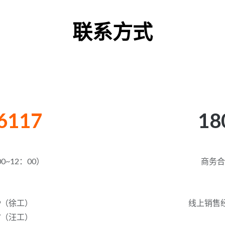
联系方式
6117
18
~12：00）
商务
69（徐工）
线上销售经
77（汪工）