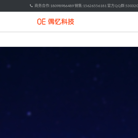
Skip
商务合作:18098986489 销售:15626556181 官方QQ群:530320
to
content