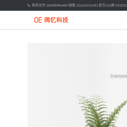
Skip
商务合作:18098986489 销售:15626556181 官方QQ群:530320
to
content